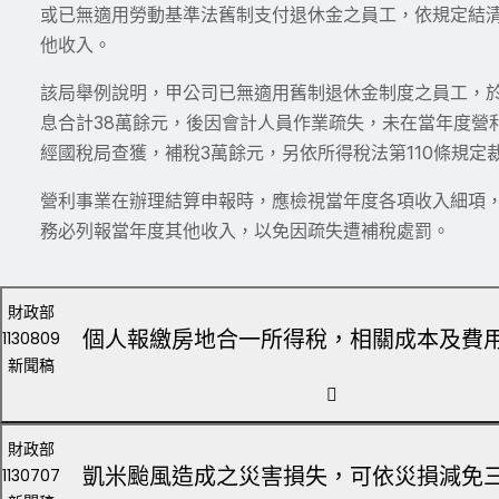
或已無適用勞動基準法舊制支付退休金之員工，依規定結
他收入。
該局舉例說明，甲公司已無適用舊制退休金制度之員工，於
息合計38萬餘元，後因會計人員作業疏失，未在當年度營
經國稅局查獲，補稅3萬餘元，另依所得稅法第110條規定
營利事業在辦理結算申報時，應檢視當年度各項收入細項
務必列報當年度其他收入，以免因疏失遭補稅處罰。
財政部
個人報繳房地合一所得稅，相關成本及費
1130809
新聞稿
財政部
凱米颱風造成之災害損失，可依災損減免
1130707