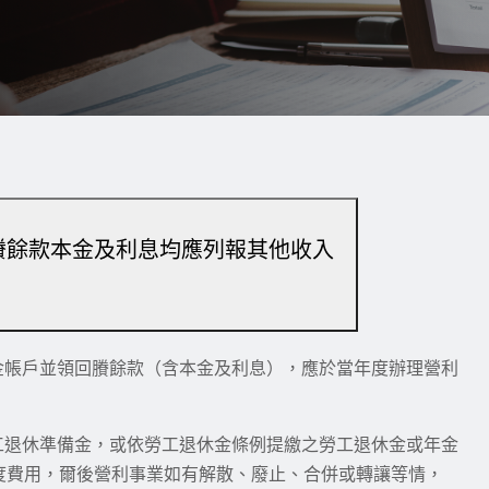
賸餘款本金及利息均應列報其他收入
金帳戶並領回賸餘款（含本金及利息），應於當年度辦理營利
工退休準備金，或依勞工退休金條例提繳之勞工退休金或年金
度費用，爾後營利事業如有解散、廢止、合併或轉讓等情，